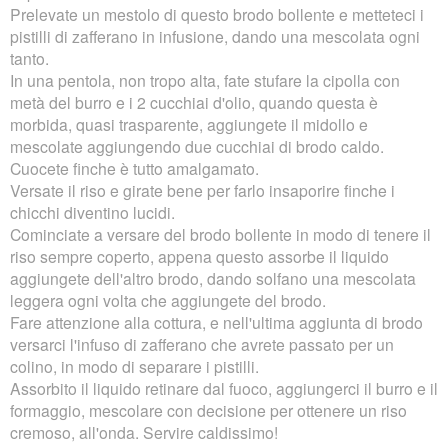
Prelevate un mestolo di questo brodo bollente e metteteci i
pistilli di zafferano in infusione, dando una mescolata ogni
tanto.
In una pentola, non tropo alta, fate stufare la cipolla con
metà del burro e i 2 cucchiai d'olio, quando questa è
morbida,
quasi trasparente,
aggiungete il midollo e
mescolate aggiungendo due cucchiai di brodo caldo.
Cuocete finche è tutto amalgamato.
Versate il riso e girate bene per farlo insaporire finche i
chicchi diventino lucidi.
Cominciate a versare del brodo bollente in modo di tenere il
riso sempre coperto, appena questo assorbe il liquido
aggiungete dell'altro brodo, dando solfano una mescolata
leggera ogni volta che aggiungete del brodo.
Fare attenzione alla cottura, e nell'ultima aggiunta di brodo
versarci l'infuso di zafferano che avrete passato per un
colino, in modo di separare i pistilli.
Assorbito il liquido retinare dal fuoco, aggiungerci il burro e il
formaggio, mescolare con decisione per ottenere un riso
cremoso, all'onda. Servire caldissimo!