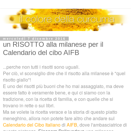
mercoledì 7 dicembre 2016
un RISOTTO alla milanese per il
Calendario del cibo AIFB
...perche non tutti i risotti sono uguali.
Per ciò, vi sconsiglio dire che il risotto alla milanese è "quel
risotto giallo"!
E uno dei risotti più buoni che ho mai assaggiato, ma deve
essere fatto è veramente bene, e qui ci siamo con la
tradizione, con la ricetta di familia, e con quelle che si
trovano in rette o sui libri.
Ma se volete la ricetta verace e la storia di questo piatto
meneghino, allora non potete fare altro che andare sul
Calendario del Cibo Italiano
di
AIFB
, dove l'ambasciatrice di
questa pietanza,
Eleonora Dellavedova
una milanese