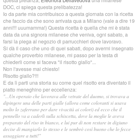
DOC,
ci spiega questa prelibatezza
!
Io da parte mia contribuisco a questa giornata con la ricetta
che faccio da che sono arrivata qua a Milano (vale a dire 19
anni!!! uuumamma!) Questa ricetta è quella che mi è stata
data da una signora milanese che veniva, ogni sabato, a
farsi la piega al negozio di parrucchieri dove lavoravo.
Si dà il caso che uno di quei sabati, dopo avermi insegnato
qualche proverbio milanese, mi passo per la testa di
chiederli come si faceva "il risotto giallo"...
Non l'avesse mai chiesto!
Risotto giallo?!!!
E da lì parti una storia su come quel risotto era diventato il
piatto meneghino per eccellenza:
"...Un operaio che lavorava alle vetrate del duomo, si trovava a
dipingere una delle parti gialle (allora come coloranti si usava
molto lo zaferrano per dare vivacità ai colori) ed ecco che il
pennello va a caderli sulla schiscetta, dove la moglie le aveva
preparato del riso in bianco, e lui pur di non restare in digiuno
decise di mangiarlo lo stesso e le sembrò così buono che lo fecce
assaggiare a tutti!"